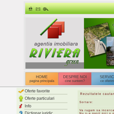
HOME
DESPRE NOI
SERVICI
pagina principala
cine suntem?
ce oferi
Oferte favorite
Rezultatele cautar
Oferte particulari
Sortare:
Info
Va rugam sa incerca
Dictionar juridic
Nu s-a gasit nici o 